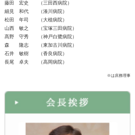
藤田 宏史 （三田西病院）
細見 和代 （湊川病院）
松田 年司 （大植病院）
山西 敏之 （宝塚三田病院）
髙野 守秀 （神戸白鷺病院）
森 隆志 （東加古川病院）
石井 敏樹 （香良病院）
長尾 卓夫 （高岡病院）
※は庶務理事