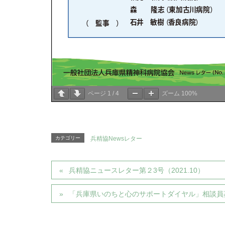
ページ
1
/
4
ズーム
100%
カテゴリー
兵精協Newsレター
兵精協ニュースレター第２3号（2021.10）
「兵庫県いのちと心のサポートダイヤル」相談員